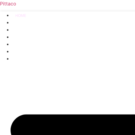
Pittaco
HOME
SOBRE
PORTAL PITTACO
ACADEMY
SERVIÇOS
LIVRO
CONTATO